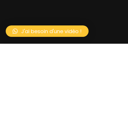
J'ai besoin d'une vidéo !
03
Aftermovies