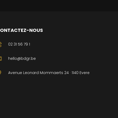
ONTACTEZ-NOUS
02 31 56 79 1
hello@bdgr.be
Avenue Leonard Mommaerts 24 · 1140 Evere