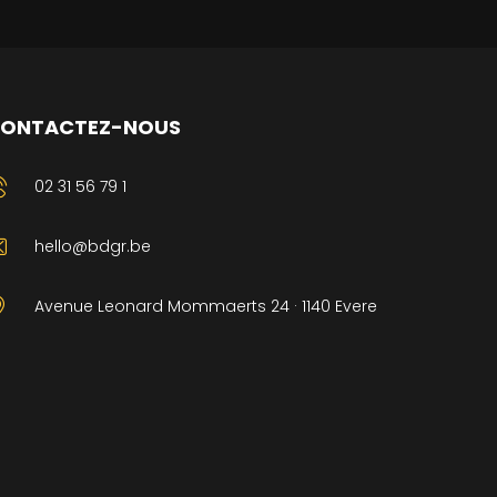
ONTACTEZ-NOUS
02 31 56 79 1
hello@bdgr.be
Avenue Leonard Mommaerts 24 · 1140 Evere