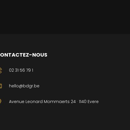
ONTACTEZ-NOUS
02 31 56 79 1
hello@bdgr.be
Avenue Leonard Mommaerts 24 · 1140 Evere