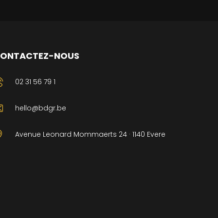
ONTACTEZ-NOUS
02 31 56 79 1
hello@bdgr.be
Avenue Leonard Mommaerts 24 · 1140 Evere